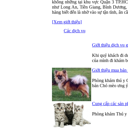
không những tại khu vực Quận 3 TP.HCM
như Long An, Tiền Giang, Bình Dương,
hàng biết đến là nhờ vào sự tận tình, ân 
[Xem giới thiệu]
Các dịch vụ
Giới thiệu dịch vụ 
Khi quý khách đi d
của mình đi khám b
Giới thiệu mua bán
Phòng khám thú y Q
bán Chó mèo ưng ý
Cung cấp các sản p
Phòng khám Thú y Q