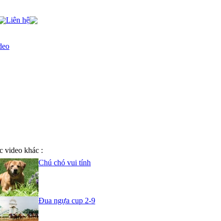
Liên hệ
deo
c video khác :
Chú chó vui tính
Đua ngựa cup 2-9