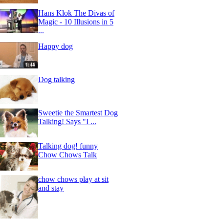
Hans Klok The Divas of
Magic - 10 Illusions in 5
...
Happy dog
Dog talking
Sweetie the Smartest Dog
Talking! Says "I ...
Talking dog! funny
Chow Chows Talk
chow chows play at sit
and stay