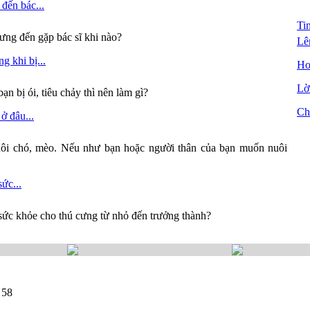
đến bác...
Ti
ưng đến gặp bác sĩ khi nào?
Lê
g khi bị...
Ho
Lời
ạn bị ói, tiêu chảy thì nên làm gì?
Ch
ở đâu...
ôi chó, mèo. Nếu như bạn hoặc người thân của bạn muốn nuôi
ức...
sức khỏe cho thú cưng từ nhỏ đến trưởng thành?
 58