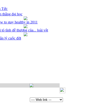
n Tức
n thẳng đại học
w to stay healthy in 2011
 tỏ tình dễ thương của... loài vật
ân lý cuộc đời