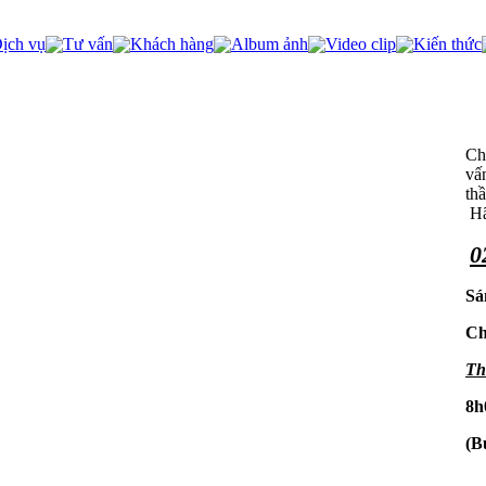
ịch vụ
Tư vấn
Khách hàng
Album ảnh
Video clip
Kiến thức
Chú
vấ
th
Hã
0
Sá
Ch
Th
8h
(B