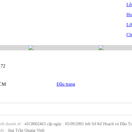
Lê
Ho
Lời
Ch
 72
HCM
Đầu trang
inh doanh số :
41C8002463 cấp ngày : 05/09/2001 bởi Sở Kế Hoạch và Đầu T
ện :
ông Trần Quang Vinh