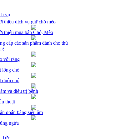
ch vụ
ới thiệu dịch vụ giữ chó mèo
ới thiệu mua bán Chó, Mèo
ng cấp các sản phẩm dành cho thú
ng
o vôi răng
t lông chó
t đuôi chó
ám và điều trị bệnh
ẫu thuật
ẩn đoán bằng siêu âm
ủng ngừa
n Tức