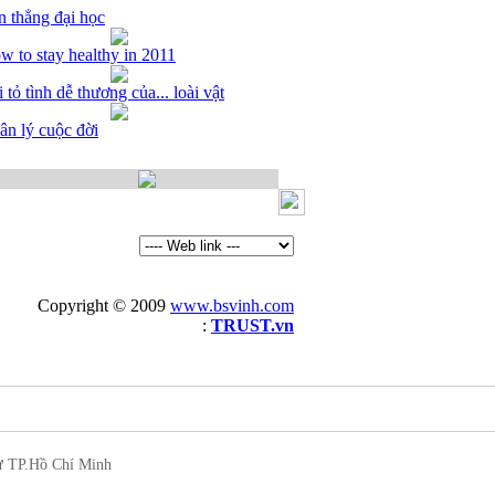
n thẳng đại học
w to stay healthy in 2011
 tỏ tình dễ thương của... loài vật
ân lý cuộc đời
Copyright © 2009
www.bsvinh.com
Thiet ke web
:
TRUST.vn
ư TP.Hồ Chí Minh