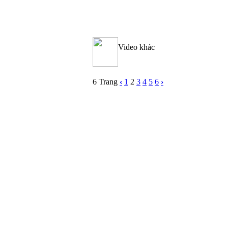
Video khác
6 Trang
‹
1
2
3
4
5
6
›