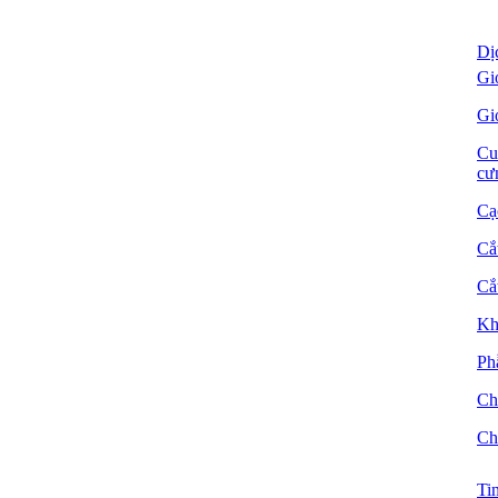
Dị
Gi
Gi
Cu
cư
Cạ
Cắ
Cắ
Kh
Ph
Ch
Ch
Ti