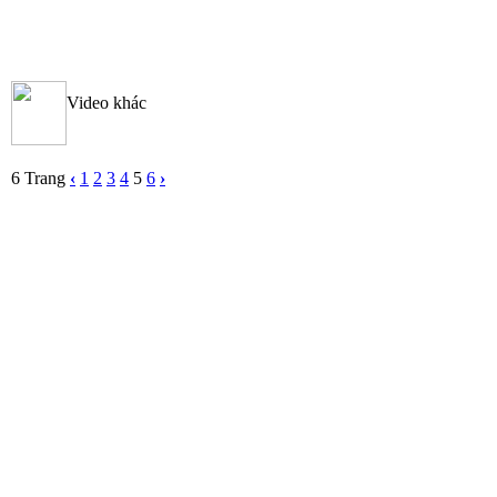
Video khác
6 Trang
‹
1
2
3
4
5
6
›