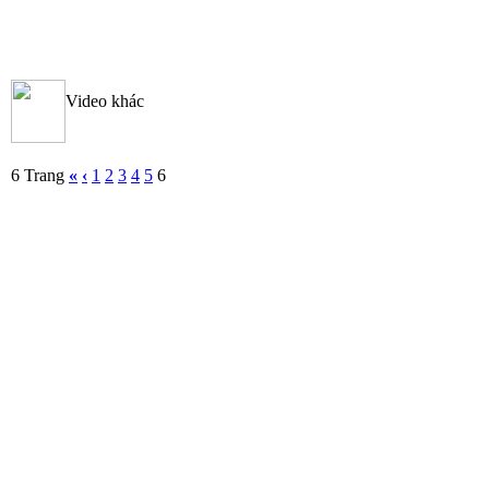
Video khác
6 Trang
«
‹
1
2
3
4
5
6