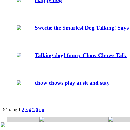
Happy dog
Sweetie the Smartest Dog Talking! Sa
Talking dog! funny Chow Chows Talk
chow chows play at sit and stay
6 Trang
1
2
3
4
5
6
›
»