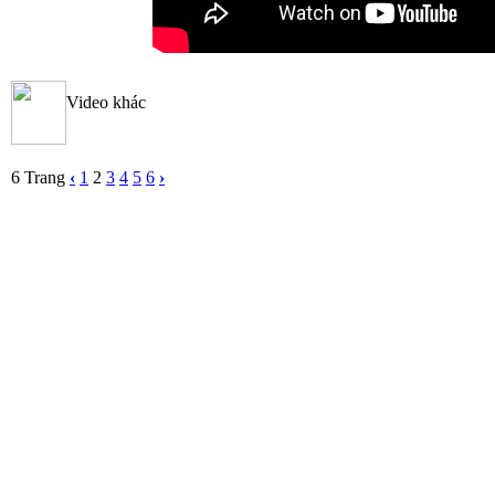
Video khác
6 Trang
‹
1
2
3
4
5
6
›